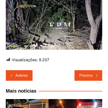
Visualizações:
9.207
Navegação
Anterior
Próximo
de
Post
Mais notícias