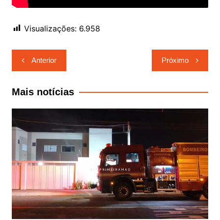
Visualizações:
6.958
Navegação
Anterior
Próximo
de
Post
Mais notícias