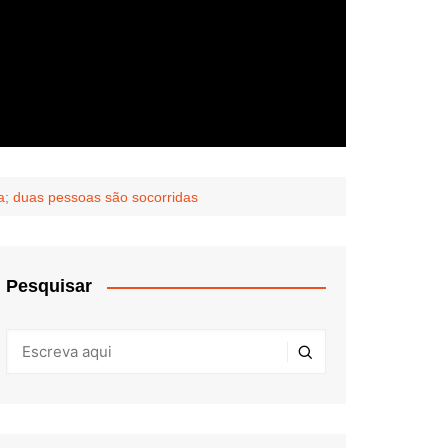
a; duas pessoas são socorridas
Pesquisar