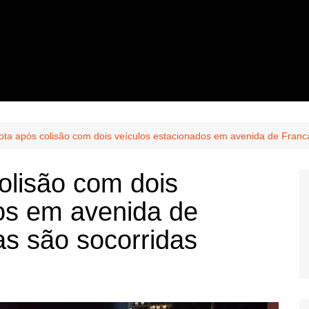
ota após colisão com dois veículos estacionados em avenida de Franc
olisão com dois
os em avenida de
s são socorridas