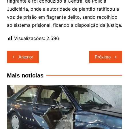
flagrante e foi conduzido à Central de Polícia
Judiciária, onde a autoridade de plantão ratificou a
voz de prisão em flagrante delito, sendo recolhido
ao sistema prisional, ficando à disposição da justiça.
Visualizações:
2.596
Navegação
Anterior
Próximo
de
Post
Mais notícias