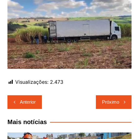
Visualizações:
2.473
Navegação
Anterior
Próximo
de
Post
Mais notícias