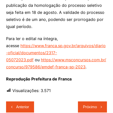
publicação da homologação do processo seletivo
seja feita em 18 de agosto. A validade do processo
seletivo é de um ano, podendo ser prorrogado por
igual período.
Para ler o edital na íntegra,
acesse
https://www.franca.sp.gov.br/arquivos/diario
-oficial/documentos/2317-
05072023.pdf
ou
https://www.msconcursos.com.br/
concurso/979586/emdef-franca-sp-2023
.
Reprodução Prefeitura de Franca
Visualizações:
3.571
Navegação
Anterior
Próximo
de