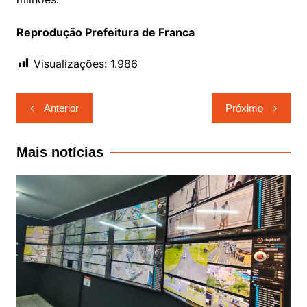
Reprodução Prefeitura de Franca
Visualizações:
1.986
Navegação
Anterior
Próximo
de
Post
Mais notícias