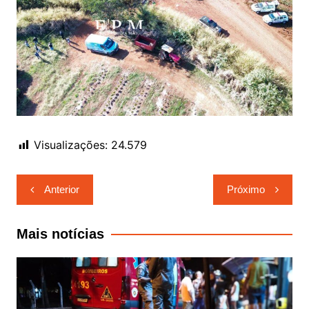
Visualizações:
24.579
Navegação
Anterior
Próximo
de
Post
Mais notícias