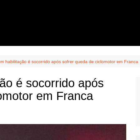
m habilitação é socorrido após sofrer queda de ciclomotor em Franca
ão é socorrido após
lomotor em Franca