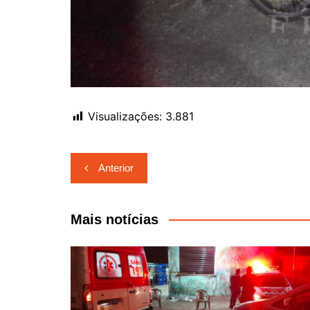
Visualizações:
3.881
Navegação
Anterior
de
Post
Mais notícias