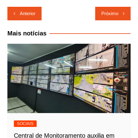
Navegação
Anterior
Próximo
de
Post
Mais notícias
SOCIAIS
Central de Monitoramento auxilia em